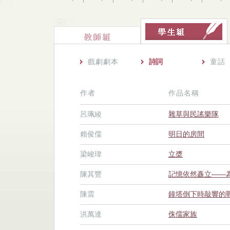
戲劇劇本
詩詞
童話
作者
作品名稱
呂珮綾
雜草與民謠樂隊
賴俊儒
明日的房間
梁峻瑋
立槳
陳其豐
記憶依然矗立——
陳震
鐘塔倒下時敲響的
洪萬達
侏儒家族