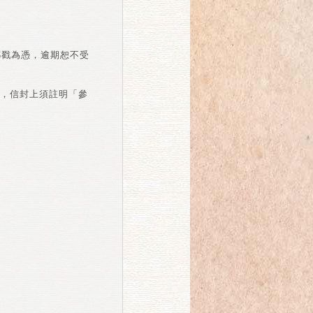
寄出郵戳為憑，逾期恕不受
收，信封上須註明「參