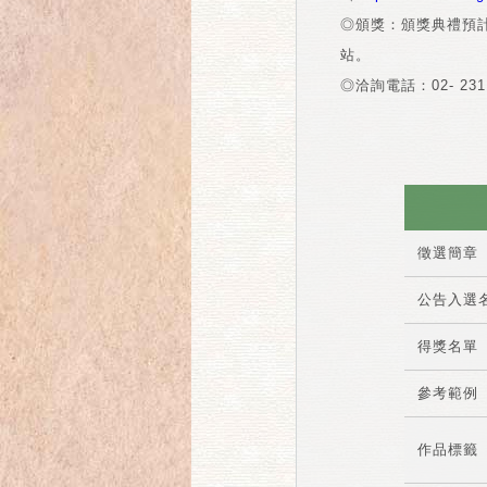
◎頒獎：頒獎典禮預計
站。
◎洽詢電話：02- 2311
徵選簡章
公告入選
得獎名單
參考範例
作品標籤