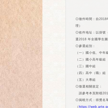
◎徵件時間：自2018年
理）
◎收件地址：以掛號（
選2018 年全國學
◎參選組別：
（一）國小低、中年
（二）國小高年級組
（三）國中組
（四）高中（職）組
（五）大專組
◎徵選相關規定：
請參考本頁附檔20
◎揭曉方式：得獎名
（
https://web.arte.