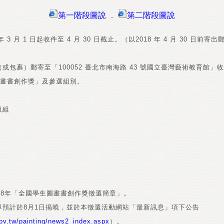
第一階段圖說
．
第二階段圖說
 3 月 1 日起收件至 4 月 30 日截止。（以2018 年 4 月 30 日前
或包裹）郵寄至「100052 臺北市南海路 43 號國立臺灣藝術教育館」
生圖畫書創作獎」及參選組別。
級組
18年「全國學生圖畫書創作獎徵選簡章」。
單預計於8月1日揭曉，並於本徵選活動網站「最新訊息」項下公告
gov.tw/painting/news2_index.aspx
）。