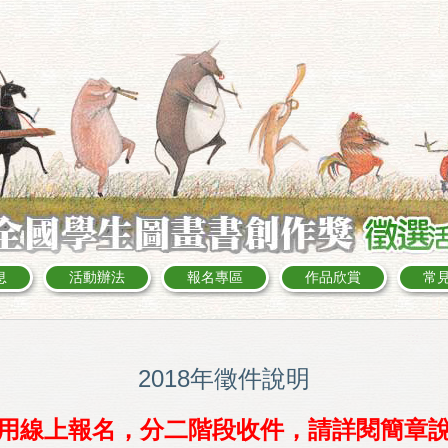
息
活動辦法
報名專區
作品欣賞
常
:::
2018
年徵件說明
採用線上報名，分二階段收件，請詳閱簡章說