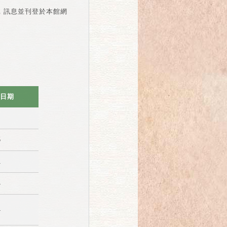
準，訊息並刊登於本館網
日期
5
1
4
4