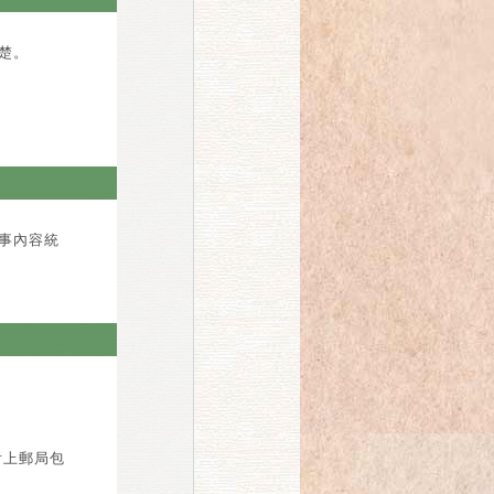
楚。
事內容統
附上郵局包