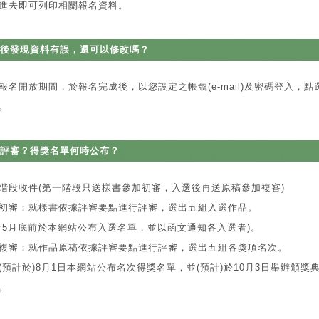
進去即可列印相關報名資料。
後發現資料有誤，還可以修改嗎？
報名開放期間，於報名完成後，以您設定之帳號(e-mail)及密碼登入，
。
評審？得獎名單何時公布？
階段收件(第一階段只送樣書參加初審，入選後再送原稿參加複審)
初審：就樣書依據評審要點進行評審，選出五組入選作品。
計5月底前於本網站公布入選名單，並以函文通知各入選者)。
複審：就作品原稿依據評審要點進行評審，選出五組各獎項名次。
(預計於)8月1日本網站公布名次得獎名單，並(預計)於10月3日舉辦頒獎
。