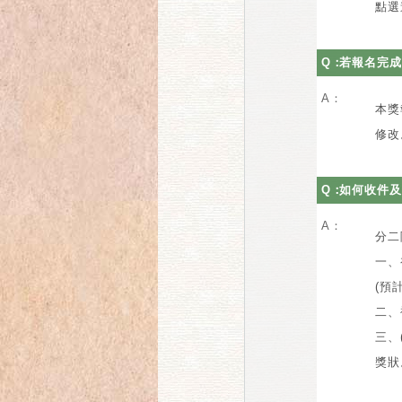
點選
Q：
若報名完成
A：
本獎
修改
Q：
如何收件及
A：
分二
一、
(預
二、
三、
獎狀