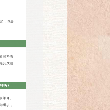
號)，包裹
者資料表
始完成報
料嗎？
名表即可。
印選項，