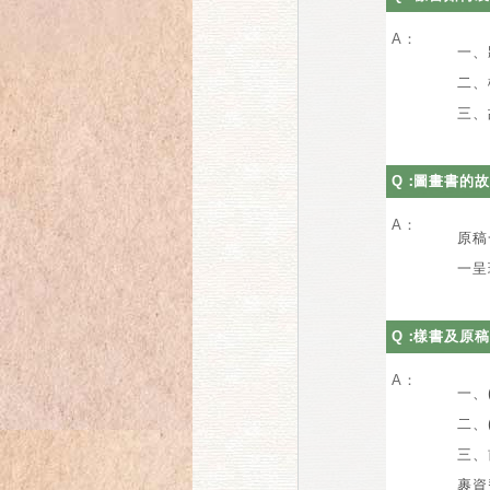
A：
一、
二、
三、
Q：
圖畫書的故
A：
原稿
一呈
Q：
樣書及原稿
A：
一、
二、
三、
裹資