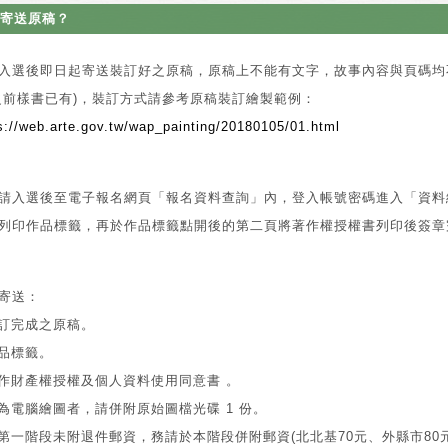
寄送原稿？
入選後即日起寄送裝訂好之原稿，原稿上不能有文字，故事內容與頁碼均
之前樣書已有)，裝訂方式請參考原稿裝訂繪製範例：
s://web.arte.gov.tw/wap_painting/20180105/01.html
請入選後至電子報名網頁「報名資料查詢」內，登入帳號密碼進入「資料
列印作品標籤，再於作品標籤點開後的第二頁將著作權授權書列印後簽章
寄送：
裝訂完成之原稿。
作品標籤。
著作財產權授權及個人資料使用同意書 。
如為電腦繪圖者，請併附原始圖檔光碟 1 份。
倘第一階段未附退件郵資，務請於本階段併附郵資(北北基70元、外縣市80