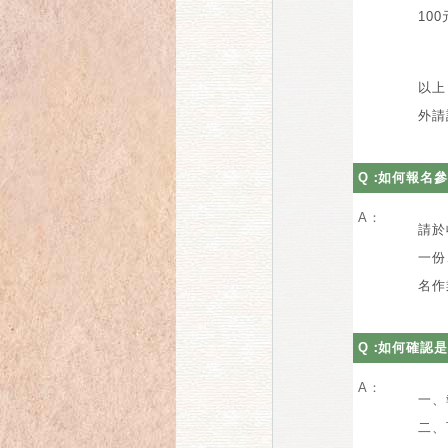
100
以上
外請
Q：
如何報名參
A：
請於
一份
名作
Q：
如何確認是
A：
一、
二、