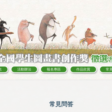
息
活動辦法
報名專區
作品欣賞
常
:::
常見問答