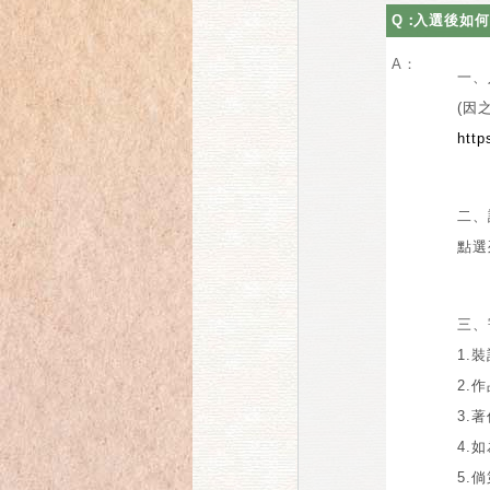
Q：
入選後如何
A：
一、
(因
http
二、
點選
三、
1.
2.
3.
4.
5.