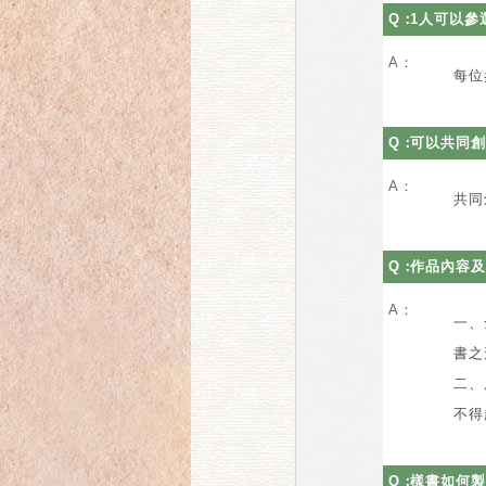
Q：
1人可以參
A：
每位
Q：
可以共同創
A：
共同
Q：
作品內容及
A：
一、
書之
二、
不得
Q：
樣書如何製