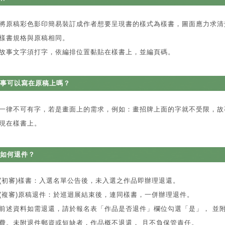
將原稿彩色影印簡易裝訂成作者想要呈現書的樣式為樣書，圖面應力求清
樣書規格與原稿相同。
故事文字須打字，依編排位置黏貼在樣書上，並編頁碼。
事可以寫在原稿上嗎？
一律不可有字，若是畫面上的需求，例如：畫招牌上面的字就不受限，故
現在樣書上。
如何退件？
(初審)樣書：入選名單公告後，未入選之作品即辦理退還。
(複審)原稿退件：於巡迴展結束後，連同樣書，一併辦理退件。
前述資料如需退還，請於報名表「作品是否退件」欄位勾選「是」， 並
費。未附退件郵資或短缺者，作品概不退還， 且不負保管責任。