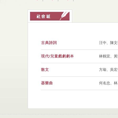
古典詩詞
汪中、陳文
現代/兒童戲劇劇本
林鶴宜、黃
散文
方瑜、吳宏
器樂曲
何名忠、林