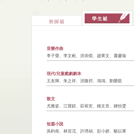
音樂作曲
李子聲、李文彬、洪崇焜、趙菁文、蕭慶瑜
現代/兒童戲劇劇本
王友輝、朱之祥、洪隆邦、鴻鴻、劉榮凱
散文
尤雅姿、江寶釵、莊裕安、鍾文音、鍾怡雯
短篇小說
吳鈞堯、林宜澐、許琇禎、彭小妍、駱以軍