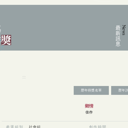
:::
:::
歷年得獎名單
歷年
鄉情
佳作
參選組別
社會組
創作時間