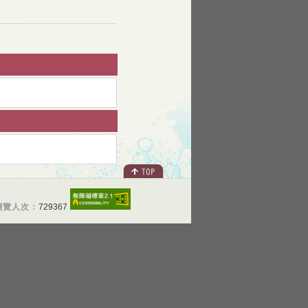
瀏覽人次：
729367