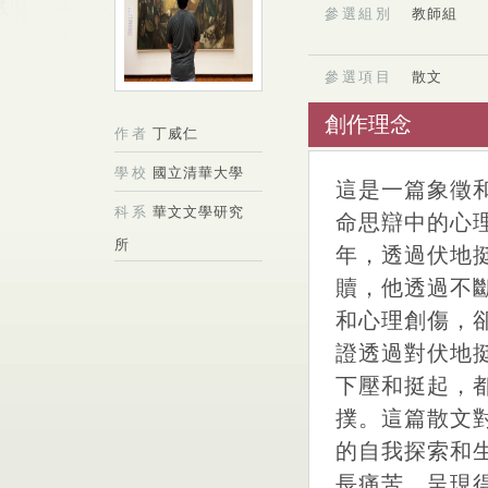
參選組別
教師組
參選項目
散文
創作理念
作者
丁威仁
學校
國立清華大學
這是一篇象徵
科系
華文文學研究
命思辯中的心
所
年，透過伏地
贖，他透過不
和心理創傷，
證透過對伏地
下壓和挺起，
撲。這篇散文
的自我探索和
長痛苦，呈現