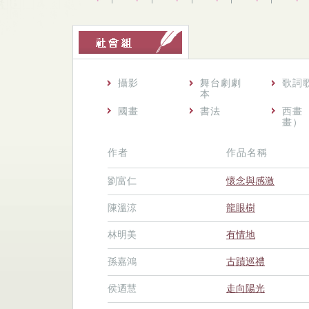
攝影
舞台劇劇
歌詞
本
國畫
書法
西畫
畫）
作者
作品名稱
劉富仁
懷念與感激
陳溫涼
龍眼樹
林明美
有情地
孫嘉鴻
古蹟巡禮
侯迺慧
走向陽光