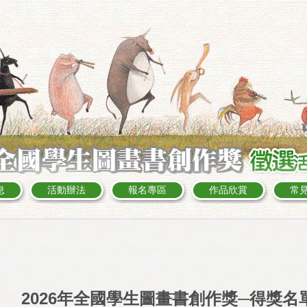
息
活動辦法
報名專區
作品欣賞
常
:::
2026年全國學生圖畫書創作獎─得獎名