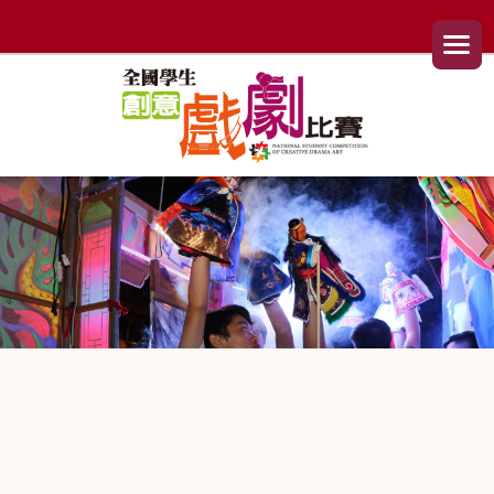
漢堡選
單