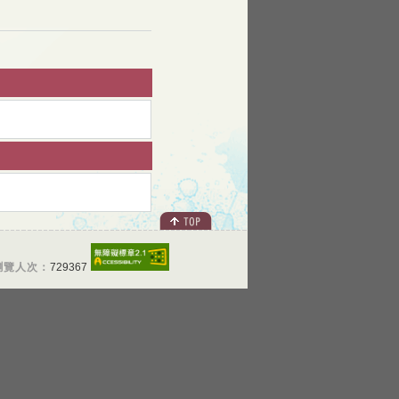
瀏覽人次：
729367