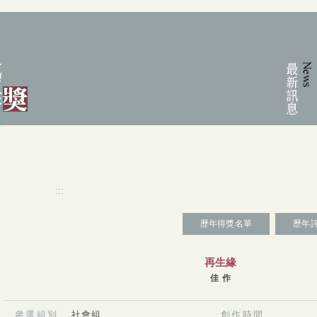
:::
:::
歷年得獎名單
歷年
再生緣
佳 作
參選組別
社會組
創作時間