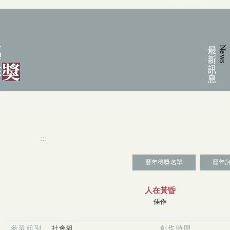
:::
:::
歷年得獎名單
歷年
人在黃昏
佳作
參選組別
社會組
創作時間