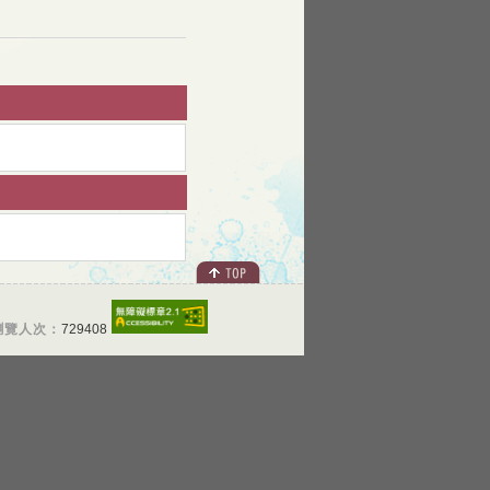
瀏覽人次：
729408