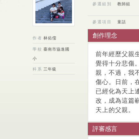
參選組別
教師組
參選項目
童話
創作理念
作者
林佑儒
學校
臺南市協進國
前年經歷父親
小
覺得十分悲傷
科系
三年級
親，不過，我
傷心。日前，
已經化為天上
改，成為這篇
天上的父親。
評審感言