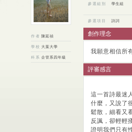
參選組別
學生組
參選項目
詩詞
創作理念
作者
陳延禎
學校
大葉大學
我願意相信所
科系
企管系四年級
評審感言
這一首詩最迷
什麼，又說了
鬆散，細看又
反諷，卻輕輕
證明我們只有