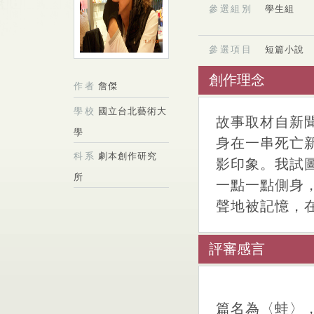
參選組別
學生組
參選項目
短篇小說
創作理念
作者
詹傑
學校
國立台北藝術大
故事取材自新
學
身在一串死亡
科系
劇本創作研究
影印象。我試
所
一點一點側身
聲地被記憶，
評審感言
篇名為〈蛙〉