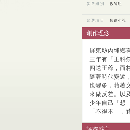
參選組別
教師組
參選項目
短篇小說
創作理念
屏東縣內埔鄉
三年有「王科
四送王爺，而
隨著時代變遷
也變多，藉著
來做反差。以
少年自己「想
「不得不」，
評審感言