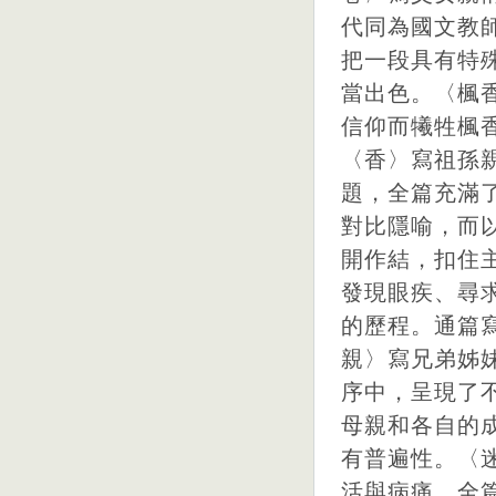
代同為國文教
把一段具有特
當出色。〈楓
信仰而犧牲楓
〈香〉寫祖孫
題，全篇充滿
對比隱喻，而
開作結，扣住
發現眼疾、尋
的歷程。通篇
親〉寫兄弟姊
序中，呈現了
母親和各自的
有普遍性。〈
活與病痛，全