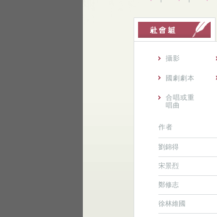
攝影
國劇劇本
合唱或重
唱曲
作者
劉錦得
宋景烈
鄭修志
徐林維國