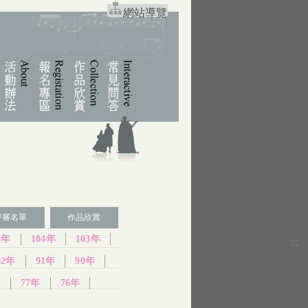
網站導覽
評審名單
作品欣賞
5年
104年
103年
:::
92年
91年
90年
年
77年
76年