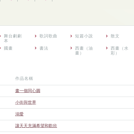
舞台劇劇
歌詞歌曲
短篇小說
散文
本
國畫
書法
西畫（油
西畫（水
畫）
彩）
作品名稱
畫一個同心圓
小街與世界
溺愛
讓天天充滿希望和歡欣